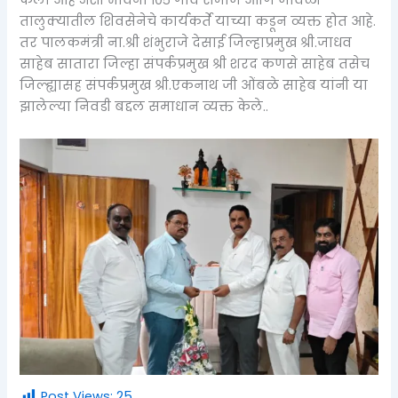
केला आहे अशी भावना १०५ गाव समाज आणि जावळी
तालुक्यातील शिवसेनेचे कार्यकर्ते याच्या कडून व्यक्त होत आहे.
तर पालकमंत्री ना.श्री शंभुराजे देसाई जिल्हाप्रमुख श्री.जाधव
साहेब सातारा जिल्हा संपर्कप्रमुख श्री शरद कणसे साहेब तसेच
जिल्ह्यासह संपर्कप्रमुख श्री.एकनाथ जी ओंबळे साहेब यांनी या
झालेल्या निवडी बद्दल समाधान व्यक्त केले..
Post Views:
25