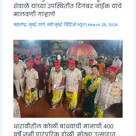
शेवाळे यांच्या उपस्थितीत दिगंबर नाईक यांचे
मालवणी गाऱ्हाणे
महाराष्ट्र
,
मुंबई, ठाणे, नवी मुंबई
,
व्हिडिओ न्यूज
|
March 25, 2024
धारावीतील कोळी बांधवांची मानाची ४००
वर्षे जुनी पारंपरिक होळी; मोठ्या उत्साहात