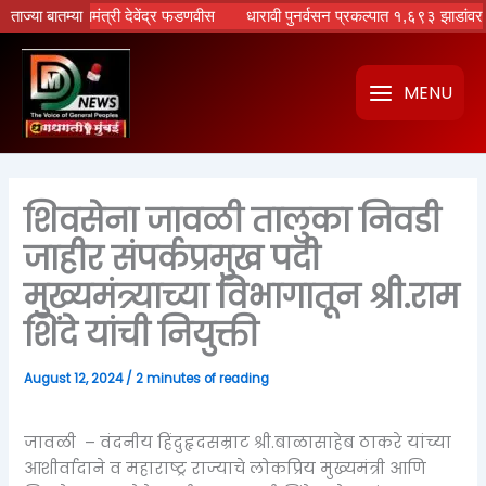
Skip
– मुख्यमंत्री देवेंद्र फडणवीस
ताज्या बातम्या
धारावी पुनर्वसन प्रकल्पात १,६९३ झाडांवर गंडांतर? मं
to
content
MENU
शिवसेना जावळी तालुका निवडी
जाहीर संपर्कप्रमुख पदी
मुख्यमंत्र्याच्या विभागातून श्री.राम
शिंदे यांची नियुक्ती
August 12, 2024
/
2 minutes of reading
जावळी – वंदनीय हिंदुहृदसम्राट श्री.बाळासाहेब ठाकरे यांच्या
आशीर्वादाने व महाराष्ट्र राज्याचे लोकप्रिय मुख्यमंत्री आणि