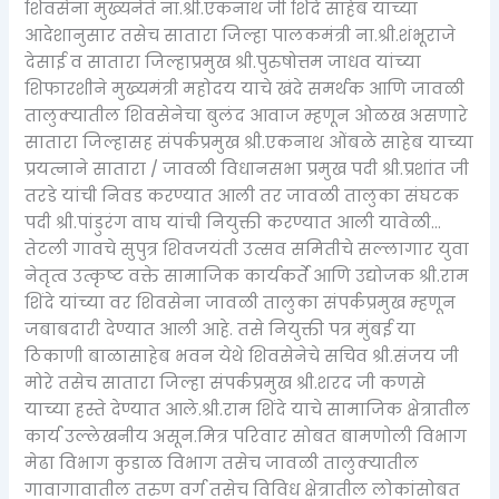
शिवसेना मुख्यनेते ना.श्री.एकनाथ जी शिंदे साहेब यांच्या
आदेशानुसार तसेच सातारा जिल्हा पालकमंत्री ना.श्री.शंभूराजे
देसाई व सातारा जिल्हाप्रमुख श्री.पुरुषोत्तम जाधव यांच्या
शिफारशीने मुख्यमंत्री महोदय याचे खंदे समर्थक आणि जावळी
तालुक्यातील शिवसेनेचा बुलंद आवाज म्हणून ओळख असणारे
सातारा जिल्हासह संपर्कप्रमुख श्री.एकनाथ ओंबळे साहेब याच्या
प्रयत्नाने सातारा / जावळी विधानसभा प्रमुख पदी श्री.प्रशांत जी
तरडे यांची निवड करण्यात आली तर जावळी तालुका संघटक
पदी श्री.पांडुरंग वाघ यांची नियुक्ती करण्यात आली यावेळी…
तेटली गावचे सुपुत्र शिवजयंती उत्सव समितीचे सल्लागार युवा
नेतृत्व उत्कृष्ट वक्ते सामाजिक कार्यकर्ते आणि उद्योजक श्री.राम
शिंदे यांच्या वर शिवसेना जावळी तालुका संपर्कप्रमुख म्हणून
जबाबदारी देण्यात आली आहे. तसे नियुक्ती पत्र मुंबई या
ठिकाणी बाळासाहेब भवन येथे शिवसेनेचे सचिव श्री.संजय जी
मोरे तसेच सातारा जिल्हा संपर्कप्रमुख श्री.शरद जी कणसे
याच्या हस्ते देण्यात आले.श्री.राम शिंदे याचे सामाजिक क्षेत्रातील
कार्य उल्लेखनीय असून.मित्र परिवार सोबत बामणोली विभाग
मेढा विभाग कुडाळ विभाग तसेच जावळी तालुक्यातील
गावागावातील तरुण वर्ग तसेच विविध क्षेत्रातील लोकांसोबत