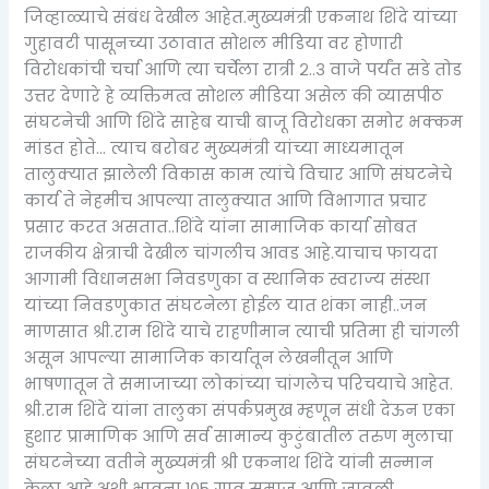
जिव्हाळ्याचे संबंध देखील आहेत.मुख्यमंत्री एकनाथ शिंदे यांच्या
गुहावटी पासूनच्या उठावात सोशल मीडिया वर होणारी
विरोधकांची चर्चा आणि त्या चर्चेला रात्री २..३ वाजे पर्यंत सडे तोड
उत्तर देणारे हे व्यक्तिमत्व सोशल मीडिया असेल की व्यासपीठ
संघटनेची आणि शिंदे साहेब याची बाजू विरोधका समोर भक्कम
मांडत होते… त्याच बरोबर मुख्यमंत्री यांच्या माध्यमातून
तालुक्यात झालेली विकास काम त्यांचे विचार आणि संघटनेचे
कार्य ते नेहमीच आपल्या तालुक्यात आणि विभागात प्रचार
प्रसार करत असतात..शिंदे यांना सामाजिक कार्या सोबत
राजकीय क्षेत्राची देखील चांगलीच आवड आहे.याचाच फायदा
आगामी विधानसभा निवडणुका व स्थानिक स्वराज्य संस्था
यांच्या निवडणुकात संघटनेला होईल यात शंका नाही..जन
माणसात श्री.राम शिंदे याचे राहणीमान त्याची प्रतिमा ही चांगली
असून आपल्या सामाजिक कार्यातून लेखनीतून आणि
भाषणातून ते समाजाच्या लोकांच्या चांगलेच परिचयाचे आहेत.
श्री.राम शिंदे यांना तालुका संपर्कप्रमुख म्हणून संधी देऊन एका
हुशार प्रामाणिक आणि सर्व सामान्य कुटुंबातील तरुण मुलाचा
संघटनेच्या वतीने मुख्यमंत्री श्री एकनाथ शिंदे यांनी सन्मान