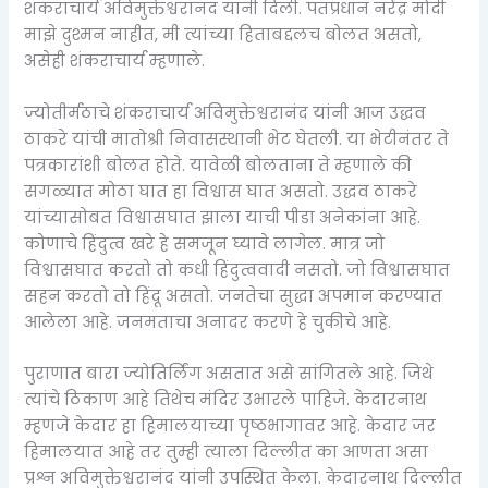
शंकराचार्य अविमुक्तेश्वरानंद यांनी दिली. पंतप्रधान नरेंद्र मोदी
माझे दुश्मन नाहीत, मी त्यांच्या हिताबद्दलच बोलत असतो,
असेही शंकराचार्य म्हणाले.
ज्योतीर्मठाचे शंकराचार्य अविमुक्तेश्वरानंद यांनी आज उद्धव
ठाकरे यांची मातोश्री निवासस्थानी भेट घेतली. या भेटीनंतर ते
पत्रकारांशी बोलत होते. यावेळी बोलताना ते म्हणाले की
सगळ्यात मोठा घात हा विश्वास घात असतो. उद्धव ठाकरे
यांच्यासोबत विश्वासघात झाला याची पीडा अनेकांना आहे.
कोणाचे हिंदुत्व खरे हे समजून घ्यावे लागेल. मात्र जो
विश्वासघात करतो तो कधी हिंदुत्ववादी नसतो. जो विश्वासघात
सहन करतो तो हिंदू असतो. जनतेचा सुद्धा अपमान करण्यात
आलेला आहे. जनमताचा अनादर करणे हे चुकीचे आहे.
पुराणात बारा ज्योतिर्लिंग असतात असे सांगितले आहे. जिथे
त्यांचे ठिकाण आहे तिथेच मंदिर उभारले पाहिजे. केदारनाथ
म्हणजे केदार हा हिमालयाच्या पृष्ठभागावर आहे. केदार जर
हिमालयात आहे तर तुम्ही त्याला दिल्लीत का आणता असा
प्रश्न अविमुक्तेश्वरानंद यांनी उपस्थित केला. केदारनाथ दिल्लीत