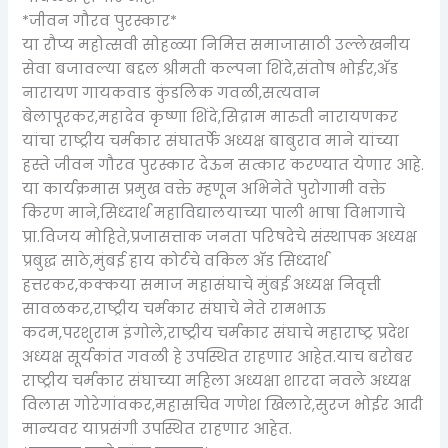
*जीवन गौरव पुरस्कार*
या रौप्य महोत्सवी सोहळ्या निमित्त समाजासाठी उल्लेखनीय
सेवा बजावल्या बद्दल श्रीमती कल्पना शिंदे,संतोष भोईर,अ‍ॅड
नारायण गायकवाड कुंडलिक गवळी,सत्यवान
बेलापूरकर,महादेव कृष्णा शिंदे,सिद्राम मारुती नारायणकर
यांचा राष्ट्रीय चर्मकार संघातर्फे अध्यक्ष बाबुराव माने यांच्या
हस्ते जीवन गौरव पुरस्कार देऊन सत्कार करण्यात येणार आहे.
या कार्यक्रमास प्रमुख वक्ते म्हणून अभिनेते पुरोगामी वक्ते
किरण माने,सिध्दार्थ महाविद्यालयाच्या पाली भाषा विभागाचे
प्रा.विजय मोहिते,प्रजासत्ताक जनता परिषदेचे संस्थापक अध्यक्ष
प्रबुद्ध साठे,मुंबई हाय कोर्टचे वकिल अ‍ॅड सिध्दार्थ
हत्तरकर,कक्कया समाज महासंघाचे मुंबई अध्यक्ष निवृत्ती
सावळकर,राष्ट्रीय चर्मकार संघाचे नेते रामभाऊ
कदम,परशुराम इंगोले,राष्ट्रीय चर्मकार संघाचे महाराष्ट्र प्रदेश
अध्यक्ष सूर्यकांत गवळी हे उपस्थित राहणार आहेत.याच बरोबर
राष्ट्रीय चर्मकार संघाच्या महिला अध्यक्षा शारदा नवले अध्यक्ष
विलास गोरेगांवकर,महासचिव गणेश खिलारे,सुरज भोईर आदी
मान्यवर याप्रसंगी उपस्थित राहणार आहेत.