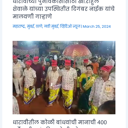
धारावीच्या पुनर्विकासासाठी खा.राहुल
शेवाळे यांच्या उपस्थितीत दिगंबर नाईक यांचे
मालवणी गाऱ्हाणे
महाराष्ट्र
,
मुंबई, ठाणे, नवी मुंबई
,
व्हिडिओ न्यूज
|
March 25, 2024
धारावीतील कोळी बांधवांची मानाची ४००