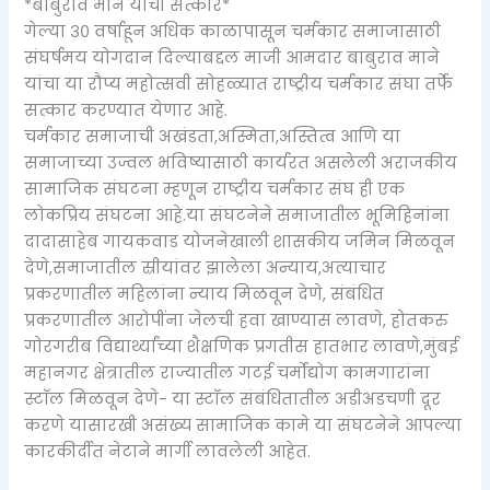
*बाबुराव माने यांचा सत्कार*
गेल्या ३० वर्षाहून अधिक काळापासून चर्मकार समाजासाठी
संघर्षमय योगदान दिल्याबद्दल माजी आमदार बाबुराव माने
यांचा या रौप्य महोत्सवी सोहळ्यात राष्ट्रीय चर्मकार संघा तर्फे
सत्कार करण्यात येणार आहे.
चर्मकार समाजाची अखंडता,अस्मिता,अस्तित्व आणि या
समाजाच्या उज्वल भविष्यासाठी कार्यरत असलेली अराजकीय
सामाजिक संघटना म्हणून राष्ट्रीय चर्मकार संघ ही एक
लोकप्रिय संघटना आहे.या संघटनेने समाजातील भूमिहिनांना
दादासाहेब गायकवाड योजनेखाली शासकीय जमिन मिळवून
देणे,समाजातील स्रीयांवर झालेला अन्याय,अत्याचार
प्रकरणातील महिलांना न्याय मिळवून देणे, संबंधित
प्रकरणातील आरोपींना जेलची हवा खाण्यास लावणे, होतकरु
गोरगरीब विद्यार्थ्यांच्या शैक्षणिक प्रगतीस हातभार लावणे,मुंबई
महानगर क्षेत्रातील राज्यातील गटई चर्मोद्योग कामगारांना
स्टाॅल मिळवून देणे- या स्टाॅल संबंधितातील अडीअडचणी दूर
करणे यासारखी असंख्य सामाजिक कामे या संघटनेने आपल्या
कारकीर्दीत नेटाने मार्गी लावलेली आहेत.