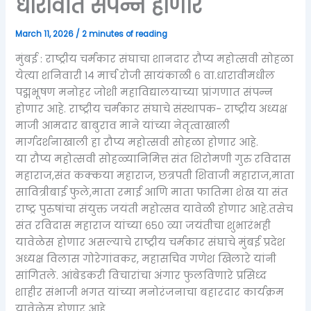
धारावीत संपन्न होणार
March 11, 2026
/
2 minutes of reading
मुंबई : राष्ट्रीय चर्मकार संघाचा शानदार रौप्य महोत्सवी सोहळा
येत्या शनिवारी १४ मार्च रोजी सायंकाळी ६ वा.धारावीमधील
पद्मभूषण मनोहर जोशी महाविद्यालयाच्या प्रांगणात संपन्न
होणार आहे. राष्ट्रीय चर्मकार संघाचे संस्थापक- राष्ट्रीय अध्यक्ष
माजी आमदार बाबुराव माने यांच्या नेतृत्वाखाली
मार्गदर्शनाखाली हा रौप्य महोत्सवी सोहळा होणार आहे.
या रौप्य महोत्सवी सोहळ्यानिमित्त संत शिरोमणी गुरु रविदास
महाराज,संत कक्कया महाराज, छत्रपती शिवाजी महाराज,माता
सावित्रीबाई फुले,माता रमाई आणि माता फातिमा शेख या संत
राष्ट्र पुरुषांचा संयुक्त जयंती महोत्सव यावेळी होणार आहे.तसेच
संत रविदास महाराज यांच्या ६५० व्या जयंतीचा शुभारंभही
यावेळेस होणार असल्याचे राष्ट्रीय चर्मकार संघाचे मुंबई प्रदेश
अध्यक्ष विलास गोरेगांवकर, महासचिव गणेश खिलारे यांनी
सांगितले. आंबेडकरी विचारांचा अंगार फुलविणारे प्रसिध्द
शाहीर संभाजी भगत यांच्या मनोरंजनाचा बहारदार कार्यक्रम
यावेळेस होणार आहे.