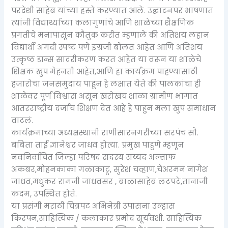
परदेशी साहेब यांच्या हस्ते करण्यात आले. उद्घाटनपर भाषणात
त्यांनी विद्यार्थ्यांच्या कलागुणांचे आणि शाळेच्या शैक्षणिक
प्रगतीचे मनापासून कौतुक करीत म्हणाले की अतिशय लहान
विद्यार्थी अगदी स्पष्ट पणे इंग्रजी बोलत आहेत आणि अतिशय
उत्कृष्ठ डान्स सादरीकरण करत आहेत या वरून या शाळेचे
शिक्षक खुप मेहनती आहेत,आणि हा कार्यक्रम पाहण्यासाठी
हजारोचा जनसमुदाय पाहून हे लक्षात येते की पालकांचा ही
शाळेवर पूर्ण विश्वास असून खरोखच शाळा ग्रामीण भागात
आंतरराष्ट्रीय दर्जाच शिक्षण देत आहे हे पाहुन मला खुप समाधान
वाटलं.
कार्यक्रमाच्या अध्यक्षस्थानी राणीसारनगरीच्या सरपंच सौ.
बबिता ताई ज्ञानेश्वर जाधव होत्या. प्रमुख पाहुणे म्हणून
नवनिर्वाचित जिल्हा परिषद सदस्य सय्यद अल्ताफ
अकबर,मोहनकाका गळाकाटू, सुरेश चव्हाण,चेअरमन नागेश
जाधव,मधुकर रामजी जाधवसर , बाळासाहेब लटपटे,तानाजी
कदम, उपस्थित होते.
या प्रसंगी मराठी चित्रपट अभिनेत्री उपासना उल्हास
किरपन,साहित्यिक / कलाकार प्रमोद सूर्यवंशी. साहित्यिक