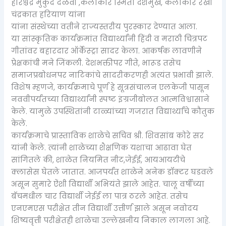
हरिश्चंद्र मुकुंद दळवी ,कलाकार स्मिता देशमुख, कलाकार रेखा
चंद्रकात हरियाण यांना
यांना संस्थेच्या वतीने राज्यस्तरीय पुरस्कार देण्यात आला.
या सांस्कृतिक कार्यक्रमांत विद्यार्थ्यांनी हिंदी व मराठी चित्रपट
गीतांवर बहारदार ऑर्केस्ट्रा सादर केला. आकर्षक लावणीने
प्रेक्षकांची मने जिंकली. देशभक्तीपर गीते, भारूड तसेच
समाजप्रबोधनपर नाटिकांचे सादरीकरणही अत्यंत प्रभावी झाले.
विशेष म्हणजे, कार्यक्रमाचे पूर्ण हे सूत्रसंचालन एलकेजी पासून
नववीपर्यंतच्या विद्यार्थ्यांनी स्पष्ट इंग्रजीबोलत आत्मविश्वासाने
केले. यामुळे उपस्थितांनी टाळ्यांच्या गजरात विद्यार्थ्यांचे कौतुक
केले.
कार्यक्रमाचे प्रास्ताविक शाळेचे सचिव श्री. शिवसांब कोरे सर
यांनी केले. त्यांनी शाळेच्या शैक्षणिक यशाचा आढावा घेत
सांगितले की, शाळेत नियमित नीट,जेईई, आयआयटीचे
क्लासेस घेतले जातात. आजपर्यंत शाळेने अनेक डॉक्टर घडवले
असून सुमारे ऐंशी विद्यार्थी अभियंते झाले आहेत. चालू वर्षीच्या
बॅचमधील चार विद्यार्थी जेईई ला पात्र ठरले आहेत. तसेच
एनएमएस परीक्षेत तीन विद्यार्थी उत्तीर्ण झाले असून नवोदय
शिष्यवृत्ती परीक्षेतही शाळेचा उल्लेखनीय निकाल लागला आहे.