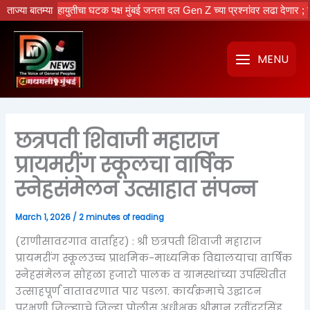
Skip
.
ताज्या बातम्या
महायुतीचा घटक पक्ष मुंबई जनता दल Gen Z च्या प्रश्नांवर लढा देणार ; नवीन कार
to
content
MENU
छत्रपती शिवाजी महाराज
प्रायमरींग स्कूलचा वार्षिक
स्नेहसंमेलन उत्साहात संपन्न
March 1, 2026
/
2 minutes of reading
(राणीसावरगाव वार्ताहर) : श्री छत्रपती शिवाजी महाराज
प्रायमरींग स्कूलउच्च प्राथमिक-माध्यमिक विद्यालयाचा वार्षिक
स्नेहसंमेलन सोहळा हजारो पालक व ग्रामस्थांच्या उपस्थितीत
उत्साहपूर्ण वातावरणात पार पडला. कार्यक्रमाचे उद्घाटन
परभणी जिल्ह्याचे जिल्हा पोलीस अधीक्षक श्रीमान रवींदरसिंह