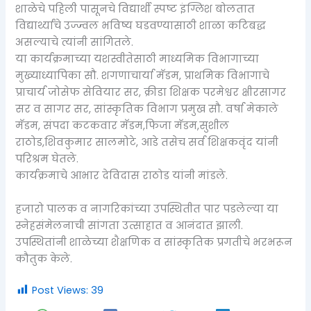
शाळेचे पहिली पासूनचे विद्यार्थी स्पष्ट इंग्लिश बोलतात
विद्यार्थ्यांचे उज्ज्वल भविष्य घडवण्यासाठी शाळा कटिबद्ध
असल्याचे त्यांनी सांगितले.
या कार्यक्रमाच्या यशस्वीतेसाठी माध्यमिक विभागाच्या
मुख्याध्यापिका सौ. शगणाचार्या मॅडम, प्राथमिक विभागाचे
प्राचार्य जोसेफ सेवियार सर, क्रीडा शिक्षक परमेश्वर क्षीरसागर
सर व सागर सर, सांस्कृतिक विभाग प्रमुख सौ. वर्षा मेकाले
मॅडम, संपदा कटकवार मॅडम,फिजा मॅडम,सुशील
राठोड,शिवकुमार सालमोटे, आडे तसेच सर्व शिक्षकवृंद यांनी
परिश्रम घेतले.
कार्यक्रमाचे आभार देविदास राठोड यांनी मांडले.
हजारो पालक व नागरिकांच्या उपस्थितीत पार पडलेल्या या
स्नेहसंमेलनाची सांगता उत्साहात व आनंदात झाली.
उपस्थितांनी शाळेच्या शैक्षणिक व सांस्कृतिक प्रगतीचे भरभरून
कौतुक केले.
Post Views:
39