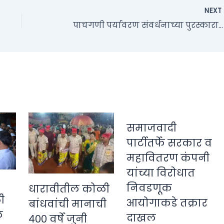
NEX
पाचगणी पर्यावरण संवर्धनाच्या पुरस्काराच्या कार्यक्रमाला ठेकेदाराचाही समावेश…
समाजवादी
पार्टीतर्फे सरकार व
महावितरण कंपनी
यांच्या विरोधात
निवडणूक
धारावीतील कोळी
ी
आयोगाकडे तक्रार
बांधवांची मानाची
े
दाखल
४०० वर्षे जुनी