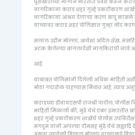
घुसखोरीच्या मार्गाने भारतात प्रवेश करून करा
नागरिकांना कराड शहर गुन्हे प्रकटीकरण शाखे
नागरिकांना आश्रय देणाऱ्या करण बापू कांबळे वय
याच्यावर कराड शहर पोलिसात गुन्हा नोंद कर
सलाल उद्दीन मोल्ला, आयेशा अदिल शेख, नसरि
अटक केलेल्या बांगलादेशी नागकिरांची नावे 
आहे.
याबाबत पोलिसांनी दिलेली अधिक माहिती अशी, 
मोठा गदारोळ पाहण्यास मिळत आहे. त्याच अनु
कराडच्या डीवायएसपी राजश्री पाटील, पोलीस निर
माहिती मिळाली की, मुंढे येथे एका इमारतीत ब
शहर गुन्हे प्रकटीकरण शाखेचे पोलीस उपनिरीक
मगदूम यांनी आपल्या टीमसह मुंढे येथे सह्याद्
असता त्यावेळी बिलाल मोल्ला याच्याकडे वि