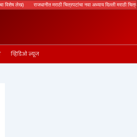
ष लेख)
राजधानीत मराठी चित्रपटांचा नवा अध्याय दिल्ली मराठी चित्रपट महोत
ा
व्हिडिओ न्यूज