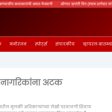
ीय कलाकारांची धमाल मेजवानी
ऑगस्ट क्रांती दिन (श्याम ठाणेदार यांचा विशे
क
मनोरंजन
स्पोर्ट्स
संपादकीय
व्हायरल बातम्य
ी नागरिकांना अटक
ीमेवरील मुलकी अधिकाऱ्यांच्या लेखी परवानगी शिवाय