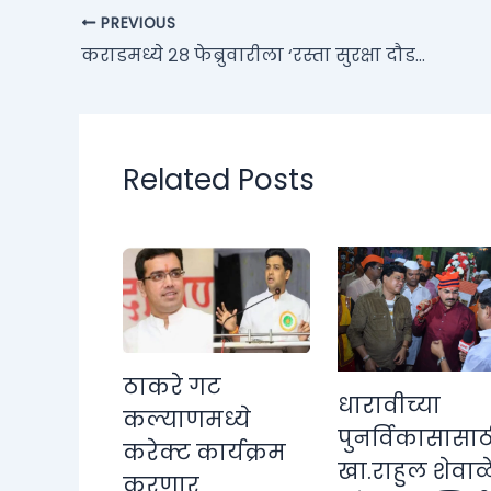
PREVIOUS
कराडमध्ये २८ फेब्रुवारीला ‘रस्ता सुरक्षा दौड २०२६’ दुचाकीस्वार व पादचाऱ्यांच्या सुरक्षेसाठी जनजागृतीचा अनोखा उपक्रम
Related Posts
ठाकरे गट
धारावीच्या
कल्याणमध्ये
पुनर्विकासासाठ
करेक्ट कार्यक्रम
खा.राहुल शेवाळ
करणार