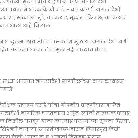
डलगतच्या मुंढे गावात राहणाऱ्या तिघा बांगलोदशी
च्या पथकाने अटक केली आहे. – याप्रकरणी बांगलादेशी
 २९, सध्या रा. मुंढे, ता. कराड, मूळ रा. किवळ, ता. कराड
ण्यात आला आहे. बिलाल
न अब्दुलसालाय मोल्ला (सर्वजण मूळ रा. बांगलादेश) अशी
आहेत. तर एका अल्पवयीन मुलासही ताब्यात घेतले
सध्या भारतात बांगलादेशी नागरिकांच्या वास्तव्यावरून
षंगाने
ीक्षक दत्तात्रय दराडे यांना गोपनीय बातमीदारामार्फत
ांगलादेशी नागरिक वास्तव्यास आहेत. त्यांनी तात्काळ कराड
्षक निखील मगदूम यांना कारवाई करण्याच्या सूचना दिल्या.
रि रेसिडेन्सी नावच्या इमारतीजवळ जाऊन विचारपूस केली
चारपूस केली असता तो व आणखी तिघेजण हे सहा