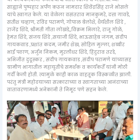
साह्याने पुष्पहार अर्पण करून नामदार शिवेंद्रसिंह राजे भोसले
यांचे स्वागत केले. या वेळेला वसंतराव मानकुमरे, दत्ता गावडे,
सतीश चव्हाण, रविंद्र परामणे, गोपाळ बेलोशे, धैर्यशील शिंदे ,
राजेंद्र शिंदे, श्रीमती गीता लोखंडे,,विक्रम भिलारे, राजू गोळे,
हेमंत शिंदे, संजय शिंदे ,सयाजी शिंदे, भाऊसाहेब जंगम, संदीप
गायकवाड ,प्रशांत कदम, जमीर शेख, सोहिल मुल्ला, शब्बीर
भाई पठाण, अर्जुन निकम, मुरलीधर शिंदे, हिंदुराव तरडे,
अभिजीत दुदूस्कर , संदीप गायकवाड ,संदीप परामणे यांच्यासह
ग्रामीण भागातील महायुतीचे समर्थक व कार्यकर्ते यांनी मोठी
गर्दी केली होती. त्यामुळे काही काळ वाहतूक विस्कळीत झाली.
परंतु मंत्री महोदयाच्या सत्काराच्या व स्वागताच्या आनंदाच्या
वातावरणामध्ये अनेकांनी ते निमूट पणे सहन केले.