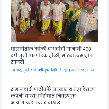
धारावीतील कोळी बांधवांची मानाची ४००
वर्षे जुनी पारंपरिक होळी; मोठ्या उत्साहात
साजरी
महाराष्ट्र
,
मुंबई, ठाणे, नवी मुंबई
,
व्हिडिओ न्यूज
|
March 25, 2024
समाजवादी पार्टीतर्फे सरकार व महावितरण
कंपनी यांच्या विरोधात निवडणूक
आयोगाकडे तक्रार दाखल