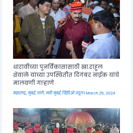
धारावीच्या पुनर्विकासासाठी खा.राहुल
शेवाळे यांच्या उपस्थितीत दिगंबर नाईक यांचे
मालवणी गाऱ्हाणे
महाराष्ट्र
,
मुंबई, ठाणे, नवी मुंबई
,
व्हिडिओ न्यूज
|
March 25, 2024