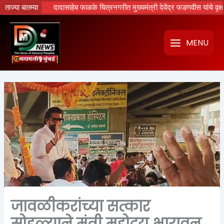
Skip
धी……….
ताज्या बातम्या
दादासाहेब फाळके चित्रनगरीत मुख्यमंत्री देवेंद्र फडणवीस यांचे वृक्षारोपण; ‘र
to
content
MENU
जावळीकरांच्या सत्कार
सोहळ्याने मंत्री महोदय भारावून