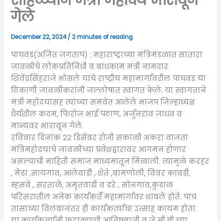
गेले
December 22, 2024
/
2 minutes of reading
पाचवड(अजित जगताप) : महाराष्ट्राच्या मंत्रिमंडळात सातारा
जावळीचे लोकप्रतिनिधी व बांधकाम मंत्री नामदार
शिवेंद्रसिंहराजे भोसले यांचे राष्ट्रीय महामार्गावरील पाचवड या
ठिकाणी जावळीकरांनी जल्लोषात स्वागत केले. या स्वागताने
मंत्री महोदयासह त्यांच्या समवेत आलेले भाजप जिल्हाध्यक्ष
धैर्यशील कदम, फिरोज भाई पठाण, अर्जुनराव जाधव व
मान्यवर भारावून गेले.
रविवार दिनांक २२ डिसेंबर रोजी सकाळी अकरा वाजता
मंत्रिमहोदयाचे जावळीच्या प्रवेशद्वारावर आगमन होणार
असल्याची माहिती समाज माध्यमातून मिळाली. त्यामुळे करहर
, मेढा ,सायगाव, आलेवाडी , शेते ,बामणोली, विवर कावडी,
म्हसवे , सरताळे, अमृतवाडी व दरे , सोनगाव,कुडाळ
परिसरातील अनेक कार्यकर्ते महामार्गावर थांबले होते. पाच
तासाच्या विलंबानंतर ही कार्यकर्त्यांचा उत्साह कायम होता.
या कार्यकर्त्यांनी फटाक्याची आतिषबाजी व जे.सी.बी.च्या