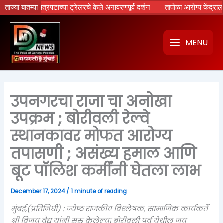
Skip
मायण’ चित्रपटाच्या ट्रेलरचे केले अनावरणपूर्व दर्शन
ताज्या बातम्या
तापोळा आरोग्य केंद्राला उपमुख्
to
content
MENU
उपनगरचा राजा चा अनोखा
उपक्रम ; बोरीवली रेल्वे
स्थानकावर मोफत आरोग्य
तपासणी ; असंख्य हमाल आणि
बूट पॉलिश कर्मींनी घेतला लाभ
December 17, 2024
/
1 minute of reading
मुंबई,(प्रतिनिधी) : ज्येष्ठ राजकीय विश्लेषक, सामाजिक कार्यकर्ते
श्री विजय वैद्य यांनी सुरु केलेल्या बोरीवली पूर्व येथील जय