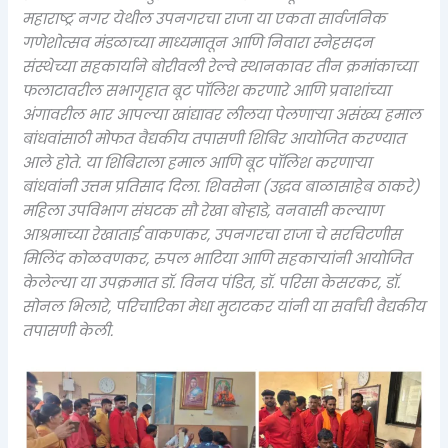
महाराष्ट्र नगर येथील उपनगरचा राजा या एकता सार्वजनिक
गणेशोत्सव मंडळाच्या माध्यमातून आणि निवारा स्नेहसदन
संस्थेच्या सहकार्याने बोरीवली रेल्वे स्थानकावर तीन क्रमांकाच्या
फलाटावरील सभागृहात बूट पॉलिश करणारे आणि प्रवाशांच्या
अंगावरील भार आपल्या खांद्यावर लीलया पेलणाऱ्या असंख्य हमाल
बांधवांसाठी मोफत वैद्यकीय तपासणी शिबिर आयोजित करण्यात
आले होते. या शिबिराला हमाल आणि बूट पॉलिश करणाऱ्या
बांधवांनी उत्तम प्रतिसाद दिला. शिवसेना (उद्धव बाळासाहेब ठाकरे)
महिला उपविभाग संघटक सौ रेखा बोऱ्हाडे, वनवासी कल्याण
आश्रमाच्या रेखाताई वाकणकर, उपनगरचा राजा चे सरचिटणीस
मिलिंद कोळवणकर, रुपल भाटिया आणि सहकाऱ्यांनी आयोजित
केलेल्या या उपक्रमात डॉ. विनय पंडित, डॉ. परिसा केसरकर, डॉ.
सोनल भिलारे, परिचारिका मेधा मुटाटकर यांनी या सर्वांची वैद्यकीय
तपासणी केली.