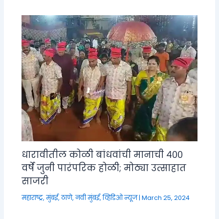
धारावीतील कोळी बांधवांची मानाची ४००
वर्षे जुनी पारंपरिक होळी; मोठ्या उत्साहात
साजरी
महाराष्ट्र
,
मुंबई, ठाणे, नवी मुंबई
,
व्हिडिओ न्यूज
|
March 25, 2024