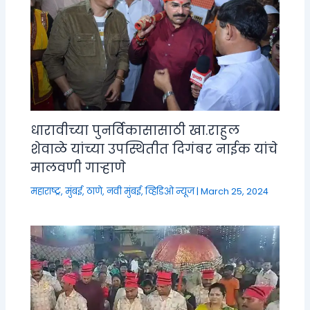
धारावीच्या पुनर्विकासासाठी खा.राहुल
शेवाळे यांच्या उपस्थितीत दिगंबर नाईक यांचे
मालवणी गाऱ्हाणे
महाराष्ट्र
,
मुंबई, ठाणे, नवी मुंबई
,
व्हिडिओ न्यूज
|
March 25, 2024