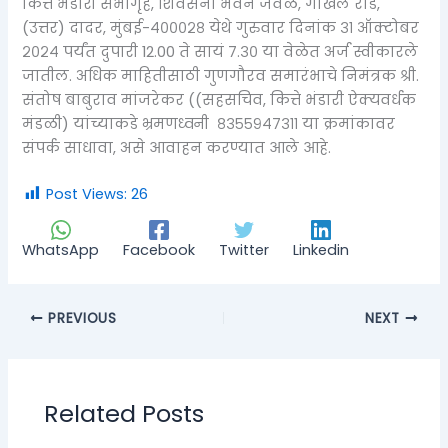
कित्ते भंडारी सभागृह, शिवसेना भवन जवळ, गोखले रोड,
(उत्तर) दादर, मुंबई-४०००२८ येथे गुरुवार दिनांक ३१ ऑक्टोबर
२०२४ पर्यंत दुपारी 12.00 ते सायं ७.३० या वेळेत अर्ज स्वीकारले
जातील. अधिक माहितीसाठी गुणगौरव समारंभाचे निमंत्रक श्री.
संतोष बाबुराव मांजरेकर ((सहसचिव, कित्ते भंडारी ऐक्यवर्धक
मंडळी) यांच्याकडे भ्रमणध्वनी ८३५५९४७३११ या क्रमांकावर
संपर्क साधावा, असे आवाहन करण्यात आले आहे.
Post Views:
26
WhatsApp
Facebook
Twitter
Linkedin
PREVIOUS
NEXT
Related Posts