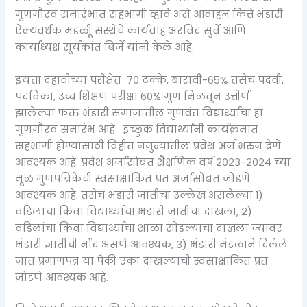
गुणगौरव समारंभात सहभागी व्हावे असे आवाहन कित्ते भंडारी
ऐक्यवर्धक मंडळीू संस्थेचे कार्यवाह अरविंद सुर्वे आणि
कार्याध्यक्ष सूर्यकांत बिर्जे यांनी केले आहे.
इयत्ता दहावीच्या परीक्षेत ७० टक्के, बारावी-६५% तसेच पदवी,
पदविका, उच्च शिक्षण परीक्षा ६०% गुण मिळवून उत्तीर्ण
झालेल्या फक्त भंडारी समाजातील गुणवंत विद्यार्थ्यांचा हा
गुणगौरव समारंभ आहे. इच्छुक विद्यार्थ्यांनी कार्यक्रमात
सहभागी होण्यासाठी विहीत नमुन्यातील प्रवेश अर्ज भरुन देणे
आवश्यक आहे. प्रवेश अर्जासोबत शैक्षणिक वर्ष २०२३-२०२४ च्या
मूळ गुणपत्रिकेची स्वसाक्षांकित प्रत अर्जासोबत जोडणे
आवश्यक आहे. तसेच भंडारी जातीचा उल्लेख असलेल्या १)
वडिलांचा किंवा विद्यार्थ्याचा भंडारी जातीचा दाखला, २)
वडिलांचा किंवा विद्यार्थ्याचा शाळा सोडल्याचा दाखला ज्यावर
भंडारी ज्ञातीची नोंद असणे आवश्यक, ३) भंडारी मंडळाने दिलेले
जात प्रमाणपत्र या पैकी एका दाखल्याची स्वसाक्षांकित प्रत
जोडणे आवश्यक आहे.