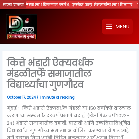
Skip
ुक्ती योजनेच्या लाभ वितरणास प्रारंभ; प्रत्येक पात्र शेतकऱ्यांना लाभ मिळणार – मुख्यमंत
ताज्या बातम्या
to
content
MENU
कित्ते भंडारी ऐक्यवर्धक
मंडळीतर्फे समाजातील
विद्यार्थ्यांचा गुणगौरव
October 17, 2024
/
1 minute of reading
मुंबई ः कित्ते भंडारी ऐक्यवर्धक मंडळी या 150 वर्षांकडे वाटचाल
करणाऱ्या संस्थेतर्फे दरवर्षीप्रमाणे यंदाही (शैक्षणिक वर्ष 2023-
24) भंडारी समाजातील दहावी, बारावी आणि उच्चविद्याविभूषित
विद्यार्थ्यांचा गुणगौरव समारंभ आयोजित करण्यात येणार आहे.
तरी इच्छुक विद्यार्थ्यांनी विहित नमुन्यात अर्ज भरून विद्यार्थी