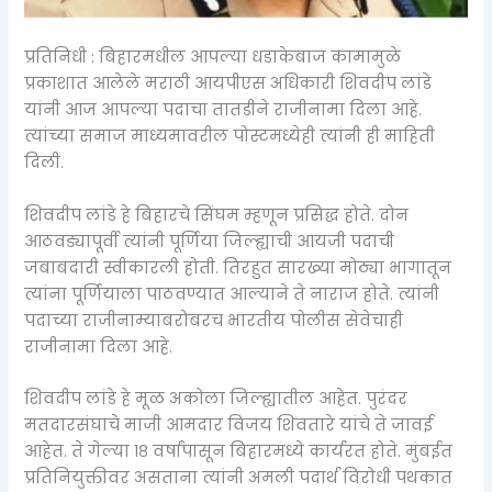
प्रतिनिधी : बिहारमधील आपल्या धडाकेबाज कामामुळे
प्रकाशात आलेले मराठी आयपीएस अधिकारी शिवदीप लांडे
यांनी आज आपल्या पदाचा तातडीने राजीनामा दिला आहे.
त्यांच्या समाज माध्यमावरील पोस्टमध्येही त्यांनी ही माहिती
दिली.
शिवदीप लांडे हे बिहारचे सिंघम म्हणून प्रसिद्ध होते. दोन
आठवड्यापूर्वी त्यांनी पूर्णिया जिल्ह्याची आयजी पदाची
जबाबदारी स्वीकारली होती. तिरहुत सारख्या मोठ्या भागातून
त्यांना पूर्णियाला पाठवण्यात आल्याने ते नाराज होते. त्यांनी
पदाच्या राजीनाम्याबरोबरच भारतीय पोलीस सेवेचाही
राजीनामा दिला आहे.
शिवदीप लांडे हे मूळ अकोला जिल्ह्यातील आहेत. पुरंदर
मतदारसंघाचे माजी आमदार विजय शिवतारे यांचे ते जावई
आहेत. ते गेल्या १८ वर्षांपासून बिहारमध्ये कार्यरत होते. मुंबईत
प्रतिनियुक्तीवर असताना त्यांनी अमली पदार्थ विरोधी पथकात