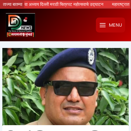
Skip
टांचा नवा अध्याय दिल्ली मराठी चित्रपट महोत्सवाचे उद्घाटन
ताज्या बातम्या
महाराष्ट्रात होणार र
to
content
MENU