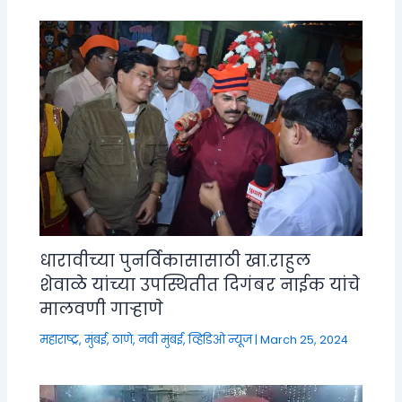
धारावीच्या पुनर्विकासासाठी खा.राहुल
शेवाळे यांच्या उपस्थितीत दिगंबर नाईक यांचे
मालवणी गाऱ्हाणे
महाराष्ट्र
,
मुंबई, ठाणे, नवी मुंबई
,
व्हिडिओ न्यूज
|
March 25, 2024