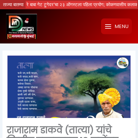
Skip
ा नको रे बाबा गेट टुगेदर’चा २३ ऑगस्टला पहिला प्रयोग; कोकणवासीय कलाकारांची धम
ताज्या बातम्या
to
content
MENU
राजाराम डाकवे (तात्या) यांचे