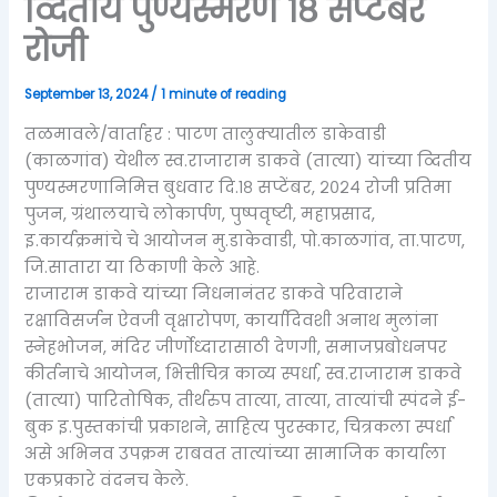
व्दितीय पुण्यस्मरण १८ सप्टेंबर
रोजी
September 13, 2024
/
1 minute of reading
तळमावले/वार्ताहर : पाटण तालुक्यातील डाकेवाडी
(काळगांव) येथील स्व.राजाराम डाकवे (तात्या) यांच्या व्दितीय
पुण्यस्मरणानिमित्त बुधवार दि.१८ सप्टेंबर, २०२४ रोजी प्रतिमा
पुजन, ग्रंथालयाचे लोकार्पण, पुष्पवृष्टी, महाप्रसाद,
इ.कार्यक्रमांचे चे आयोजन मु.डाकेवाडी, पो.काळगांव, ता.पाटण,
जि.सातारा या ठिकाणी केले आहे.
राजाराम डाकवे यांच्या निधनानंतर डाकवे परिवाराने
रक्षाविसर्जन ऐवजी वृक्षारोपण, कार्यादिवशी अनाथ मुलांना
स्नेहभोजन, मंदिर जीर्णोध्दारासाठी देणगी, समाजप्रबोधनपर
कीर्तनाचे आयोजन, भित्तीचित्र काव्य स्पर्धा, स्व.राजाराम डाकवे
(तात्या) पारितोषिक, तीर्थरुप तात्या, तात्या, तात्यांची स्पंदने ई-
बुक इ.पुस्तकांची प्रकाशने, साहित्य पुरस्कार, चित्रकला स्पर्धा
असे अभिनव उपक्रम राबवत तात्यांच्या सामाजिक कार्याला
एकप्रकारे वंदनच केले.