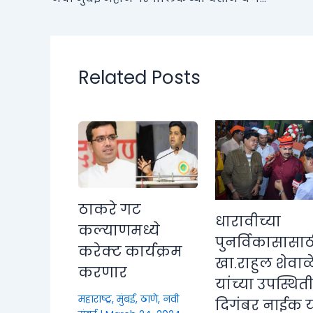
Related Posts
ठाकरे गट
धारावीच्या
कल्याणमध्ये
पुनर्विकासासाठ
करेक्ट कार्यक्रम
खा.राहुल शेवाळ
करणार
यांच्या उपस्थित
महाराष्ट्र
,
मुंबई, ठाणे, नवी
दिगंबर नाईक या