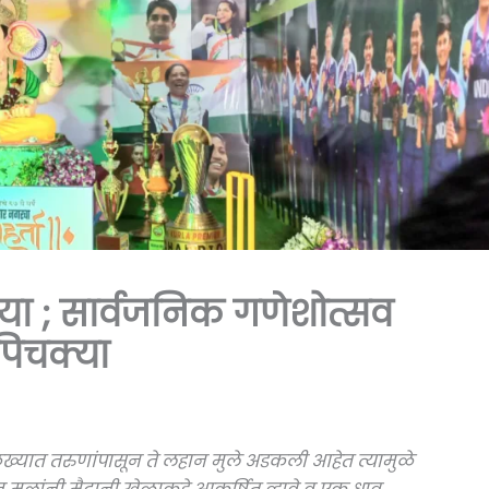
या ; सार्वजनिक गणेशोत्सव
पिचक्या
ख्यात तरुणांपासून ते लहान मुले अडकली आहेत त्यामुळे