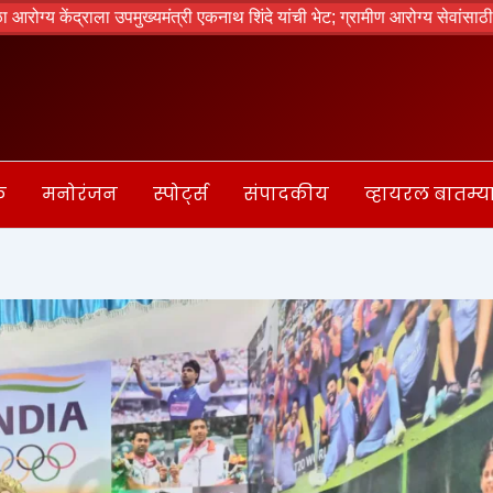
ाला उपमुख्यमंत्री एकनाथ शिंदे यांची भेट; ग्रामीण आरोग्य सेवांसाठी आवश्यक सु
क
मनोरंजन
स्पोर्ट्स
संपादकीय
व्हायरल बातम्य