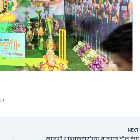
din
NEX
खाजगी भांडवलदारा