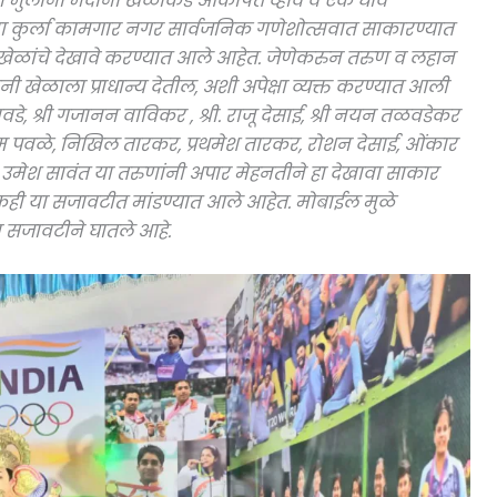
ान मुलांनी मैदानी खेळाकडे आकर्षित व्हावे व एक धाव
ा कुर्ला कामगार नगर सार्वजनिक गणेशोत्सवात साकारण्यात
 खेळांचे देखावे करण्यात आले आहेत. जेणेकरुन तरुण व लहान
नी खेळाला प्राधान्य देतील, अशी अपेक्षा व्यक्त करण्यात आली
गावडे, श्री गजानन वाविकर , श्री. राजू देसाई, श्री नयन तळवडेकर
ुषोत्तम पवळे, निखिल तारकर, प्रथमेश तारकर, रोशन देसाई, ओंकार
उमेश सावंत या तरुणांनी अपार मेहनतीने हा देखावा साकार
चषकही या सजावटीत मांडण्यात आले आहेत. मोबाईल मुळे
 सजावटीने घातले आहे.