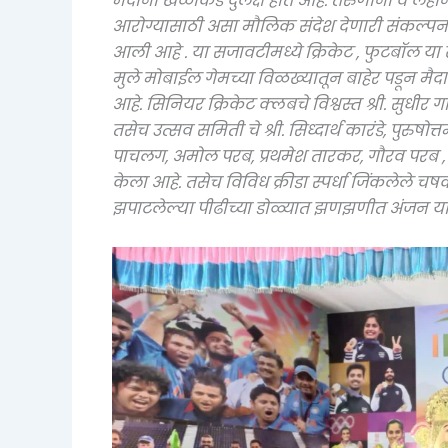
मैदानी खेळांकडे दुर्लक्ष होत आहे. तरुणांनी व लह
आरोग्यासाठी असा मौलिक संदेश देणारी संकल्पन
आली आहे . या सजावटीमध्ये क्रिकेट , फुटबॉल या
मुले मोबाईल गेमच्या विळख्यातून बाहेर पडून मैदा
आहे. सिनियर क्रिकेट क्लबचे विश्वस्त श्री. सुधीर 
तसेच उत्सव समिती चे श्री. सिध्दार्थ कारंडे, पुर
पाचलग, अमोल परब, प्रथमेश तारकर, गौरव परब , 
केला आहे. तसेच विविध क्रीडा स्पर्धा जिंकलेले 
झपाटलेल्या पीढीच्या डोळ्यात झणझणीत अंजन या