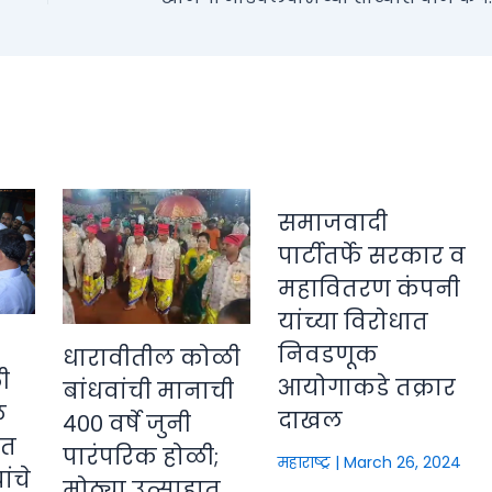
समाजवादी
पार्टीतर्फे सरकार व
महावितरण कंपनी
यांच्या विरोधात
निवडणूक
धारावीतील कोळी
ी
आयोगाकडे तक्रार
बांधवांची मानाची
े
दाखल
४०० वर्षे जुनी
ीत
पारंपरिक होळी;
महाराष्ट्र
|
March 26, 2024
ंचे
मोठ्या उत्साहात