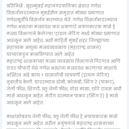
प्रतिनिधी : बृहन्मुंबई महानगरपालिका क्षेत्रात गणेश
विसर्जनादरम्यान मुंबईतील समुद्रात मोठ्या प्रमाणात
गणेशमूर्तींचे विसर्जन करण्यात येते. गणेश विसर्जनादरम्यान
गणेश भक्तांना मत्स्यदंश करू शकणारे अपायकारक मासे हे
मत्स्य विभागाने केलेल्या ‘ट्रायल नेटिंग’ मध्ये मोठ्या प्रमाणात
आढळून आले आहेत, अशी माहिती मुंबई शहर जिल्ह्याच्या
सहाय्यक आयुक्त मत्स्यव्यवसाय (महाराष्ट्र शासन)
यांच्याकडून कळविण्यात आले आहेत.
महाराष्ट्र शासनाच्या मत्स्य व्यवसाय विभागाने गिरगाव आणि
दादर चौपाटी येथे गणेश भक्तांना मत्स्यदंश करणाऱ्या माशांचे
अस्तित्व आहे काय ? यासाठीची चाचपणी (ट्रायल नेटिंग)
नुकतीच केली. यादरम्यान ढोमी, कोळंबी, स्टिंग रे (पाकट),
जेली फीश, शिंगटी, ब्लू जेली फीश, घोडा मासा, छोटे रावस आदी
मासे आढळून आहेत. नेटींग दरम्यान पाकट (स्टिंग रे) हे मासे
आढळून आले आहेत.
माशांसोबतच जेली फीश, ब्लू जेली फीश हे अपायकारक मासे
आढळून आले आहेत. वरील अनुषंगाने महाराष्ट्र शासनाच्या