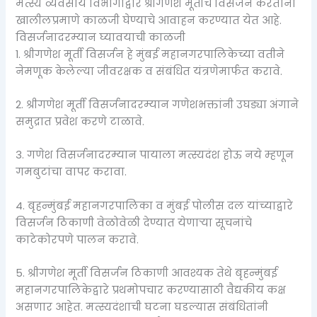
मत्स्य व्यवसाय विभागाद्वारे श्रीगणेश मूर्तींचे विसर्जन करताना
खालीलप्रमाणे काळजी घेण्याचे आवाहन करण्यात येत आहे.
विसर्जनादरम्यान घ्यावयाची काळजी
1. श्रीगणेश मूर्ती विसर्जन हे मुंबई महानगरपालिकेच्या वतीने
नेमणूक केलेल्या जीवरक्षक व संबंधित यंत्रणेमार्फत करावे.
2. श्रीगणेश मूर्ती विसर्जनादरम्यान गणेशभक्तांनी उघड्या अंगाने
समुद्रात प्रवेश करणे टाळावे.
3. गणेश विसर्जनादरम्यान पायाला मत्स्यदंश होऊ नये म्हणून
गमबुटांचा वापर करावा.
4. बृहन्मुंबई महानगरपालिका व मुंबई पोलीस दल यांच्याद्वारे
विसर्जन ठिकाणी वेळोवेळी देण्यात येणाऱ्या सूचनांचे
काटेकोरपणे पालन करावे.
5. श्रीगणेश मूर्ती विसर्जन ठिकाणी आवश्यक तेथे बृहन्मुंबई
महानगरपालिकेद्वारे प्रथमोपचार करण्यासाठी वैद्यकीय कक्ष
असणार आहेत. मत्स्यदंशाची घटना घडल्यास संबंधितांनी