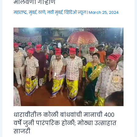
मालवणी गाऱ्हाणे
महाराष्ट्र
,
मुंबई, ठाणे, नवी मुंबई
,
व्हिडिओ न्यूज
|
March 25, 2024
धारावीतील कोळी बांधवांची मानाची ४००
वर्षे जुनी पारंपरिक होळी; मोठ्या उत्साहात
साजरी