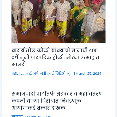
धारावीतील कोळी बांधवांची मानाची ४००
वर्षे जुनी पारंपरिक होळी; मोठ्या उत्साहात
साजरी
महाराष्ट्र
,
मुंबई, ठाणे, नवी मुंबई
,
व्हिडिओ न्यूज
|
March 25, 2024
समाजवादी पार्टीतर्फे सरकार व महावितरण
कंपनी यांच्या विरोधात निवडणूक
आयोगाकडे तक्रार दाखल
महाराष्ट्र
|
March 26, 2024