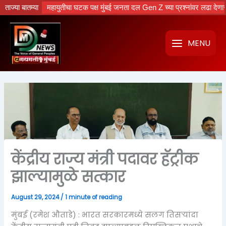
Skip
म…..
ताज्या बातम्या
महायुतीचा घटक पक्ष मुंबई जनता दल Gen Z च्या प्रश्नांवर लढा देणार ; नवीन
to
content
MENU
केंद्रीय राज्य मंत्री पदावर हॅट्रीक
झाल्यामुळे सत्कार
August 29, 2024
/
1 minute of reading
मुंबई (रमेश औताडे) : भारत सरकारमध्ये सलग तिसऱ्यांदा