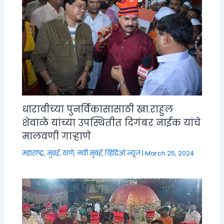
धारावीच्या पुनर्विकासासाठी खा.राहुल
शेवाळे यांच्या उपस्थितीत दिगंबर नाईक यांचे
मालवणी गाऱ्हाणे
महाराष्ट्र
,
मुंबई, ठाणे, नवी मुंबई
,
व्हिडिओ न्यूज
|
March 25, 2024