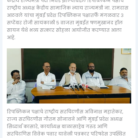
केंद्रीय राज्यमंत्री पदी निवड झाल्याबद्दल रिपब्लिकन पक्षाचे
राष्ट्रीय अध्यक्ष केंद्रीय सामाजिक न्याय राज्यमंत्री ना. रामदास
आठवले यांचा मुंबई प्रदेश रिपब्लिकन पक्षातर्फे मंगळवार ३
सप्टेंबर रोजी सायंकाळी ५ वाजता मुंबईत षणमुखानंद हॉल
सायन येथे भव्य सत्कार सोहळा आयोजीत करण्यात आला
आहे.
रिपब्लिकन पक्षाचे राष्ट्रीय सरचिटणीस अविनाश महातेकर,
राज्य सरचिटणीस गौतम सोनावने आणि मुंबई प्रदेश अध्यक्ष
सिध्दार्थ कासारे, कार्याध्यक्ष बाळासाहेब गरुड आणि
सरचिटणिस विवेक पवार यावेळी पत्रकार परिषदेस उपस्थित