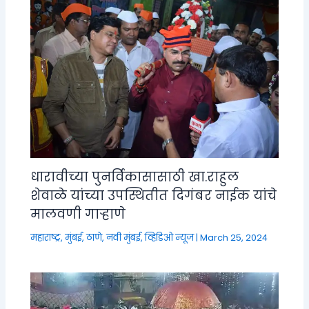
धारावीच्या पुनर्विकासासाठी खा.राहुल
शेवाळे यांच्या उपस्थितीत दिगंबर नाईक यांचे
मालवणी गाऱ्हाणे
महाराष्ट्र
,
मुंबई, ठाणे, नवी मुंबई
,
व्हिडिओ न्यूज
|
March 25, 2024