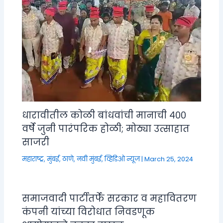
धारावीतील कोळी बांधवांची मानाची ४००
वर्षे जुनी पारंपरिक होळी; मोठ्या उत्साहात
साजरी
महाराष्ट्र
,
मुंबई, ठाणे, नवी मुंबई
,
व्हिडिओ न्यूज
|
March 25, 2024
समाजवादी पार्टीतर्फे सरकार व महावितरण
कंपनी यांच्या विरोधात निवडणूक