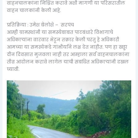
वाहनचालकांना निश्चिंत करावे अशी मागणी या परिसरातील
वाहन चालकांनी केली आहे.
प्रतिक्रिया : उमेश बेलोशे – सरपंच
आम्ही ग्रामस्थांनी या समस्येबाबत पाटबंधारे विभागाचे
अधिकाऱ्यांना वारंवार भेटून तक्रार केली परंतु हे अधिकारी
आमच्या या समस्येकडे गांभीर्याने लक्ष देत नाहीत. पण हा खड्डा
दीन दिवसात मुजवला नाही तर आम्हाला सर्व वाहनचालकांना
तीव्र आंदोलन करावे लागेल याची संबंधित अधिकाऱ्यांनी दखल
घ्यावी.