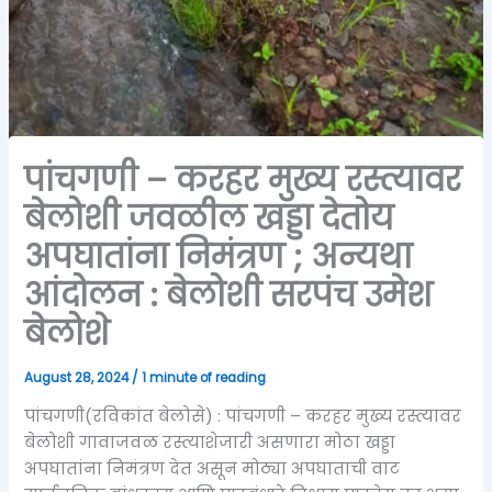
पांचगणी – करहर मुख्य रस्त्यावर
बेलोशी जवळील खड्डा देतोय
अपघातांना निमंत्रण ; अन्यथा
आंदोलन : बेलोशी सरपंच उमेश
बेलोशे
August 28, 2024
/
1 minute of reading
पांचगणी(रविकांत बेलोसे) : पांचगणी – करहर मुख्य रस्त्यावर
बेलोशी गावाजवळ रस्त्याशेजारी असणारा मोठा खड्डा
अपघातांना निमंत्रण देत असून मोठ्या अपघाताची वाट