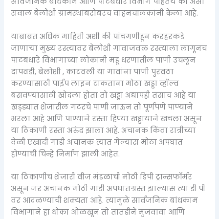
सार्वजनिक बांधकाम आणि पाटबंधारे विभाग पाहतेय का असा
सवाल बेलोशी ग्रामस्थांबरोबरच वाहनचालकांनी केला आहे.
याबाबत अधिक माहिती अशी की पांचगणीहून करहरकडे
जाणाऱ्या मुख्य रस्त्यावर बेलोशी गावाजवळ रस्त्याला लागूनच
पाटबंधारे विभागाच्या लोकांनी महू धरणातील पाणी उचलून
दापवडी, बेलोशी , काटवली या गावांना पाणी पुरवठा
करण्यासाठी पाईप लाइन टाकताना मोठा खड्डा व्हॉल्व
बसवण्यासाठी खोदला होता तो खड्डा अद्यापही तसाच आहे या
खड्ड्यात शेजारील गटरचे पाणी जाऊन तो पूर्णपणे पाण्याने
भरला आहे आणि पाण्याने रस्ता हिण्या खड्डायाने खचला असून
या ठिकाणी रस्ता अरुंद झाला आहे. अचानक किंवा रात्रीच्या
वेळी एखादी गाडी अचानक त्यात गेल्यास मोठा अपघात
होण्याची चिन्हे निर्माण झाली आहेत.
या ठिकाणीच शेजारी वीज मंडळाची मोठी डिपी ट्रान्सफॉर्मर
असून जर अचानक मोठी गाडी अपघातग्रस्त झाल्यास त्या डी पी
वर आदळण्याची शक्यता आहे. त्यामुळे सार्वजनिक बांधकाम
विभागाने हा धोका ओळखून तो तातडीने मुजवावा आणि