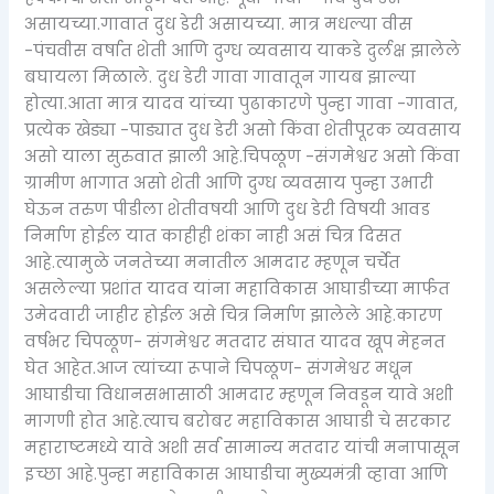
असायच्या.गावात दुध डेरी असायच्या. मात्र मधल्या वीस
-पंचवीस वर्षात शेती आणि दुग्ध व्यवसाय याकडे दुर्लक्ष झालेले
बघायला मिळाले. दुध डेरी गावा गावातून गायब झाल्या
होत्या.आता मात्र यादव यांच्या पुढाकारणे पुन्हा गावा -गावात,
प्रत्येक खेड्या -पाड्यात दुध डेरी असो किंवा शेतीपूरक व्यवसाय
असो याला सुरुवात झाली आहे.चिपळूण -संगमेश्वर असो किंवा
ग्रामीण भागात असो शेती आणि दुग्ध व्यवसाय पुन्हा उभारी
घेऊन तरुण पीडीला शेतीवषयी आणि दुध डेरी विषयी आवड
निर्माण होईल यात काहीही शंका नाही असं चित्र दिसत
आहे.त्यामुळे जनतेच्या मनातील आमदार म्हणून चर्चेत
असलेल्या प्रशांत यादव यांना महाविकास आघाडीच्या मार्फत
उमेदवारी जाहीर होईल असे चित्र निर्माण झालेले आहे.कारण
वर्षभर चिपळूण- संगमेश्वर मतदार संघात यादव खूप मेहनत
घेत आहेत.आज त्यांच्या रूपाने चिपळूण- संगमेश्वर मधून
आघाडीचा विधानसभासाठी आमदार म्हणून निवडून यावे अशी
मागणी होत आहे.त्याच बरोबर महाविकास आघाडी चे सरकार
महाराष्टमध्ये यावे अशी सर्व सामान्य मतदार यांची मनापासून
इच्छा आहे.पुन्हा महाविकास आघाडीचा मुख्यमंत्री व्हावा आणि