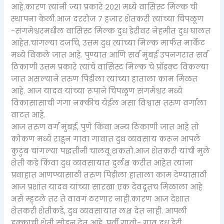
आहे.कारण त्यांनी ज्या प्रकारे २०२१ मध्ये वासिस्ट मिल्क ची
स्थापना केली.आज दररोज ७ हजार शेतकरी त्यांच्या चिपळूण
-संगमेश्वरमधील वासिस्ट मिल्क दुध डेरीवर नेहमीत दुध घालत
आहेत.चांगल्या दर्जाचे, उत्तम दुध त्यांच्या मिल्क मार्फत मार्केट
मध्ये विकले जात आहे. पुण्यात आणि सर्व मुंबई उपनगरात सर्व
ठिकाणी उत्तम प्रकारे त्यांचे वासिस्ट मिल्क चे प्रॉडक्ट विकल्या
जात असल्याने तरुण पिडीला त्यांच्या हाताला काम मिळत
आहे. आज यादव यांच्या रूपाने चिपळूण संगमेश्वर मध्ये
विकासासाची गंगा नक्कीच येईल असा विश्वास तरुण वर्गाला
वाटत आहे.
आज तरुण वर्ग मुंबई, पुणे किंवा अन्य ठिकाणी जात आहे तो
कोकण मध्ये राहून गावा गावात दुध व्यवसाय करून आपले
कुटुंब चांगल्या पद्धतीनी चालवू शकतो.आज शेतकरी यांची मुले
शेती कडे किंवा दुध व्यवसायात दुर्लक्ष करीत आहेत त्यांना
प्रवाहात आणण्यासाठी तरुण पिडीला हाताला काम देण्यासाठी
आज प्रशांत यादव यांच्या सारखा एक देवदूतच मिळाला आहे
असे म्ह्टले तर ते वावगं ठरणार नाही.कारण आज देशात
शेतकरी शेतीकडे, दुध व्यवसायात लक्ष देत नाही. आपली
हक्काची शेती सोडून देत आहे. पूर्वी गावो- गाव दुध डेरी