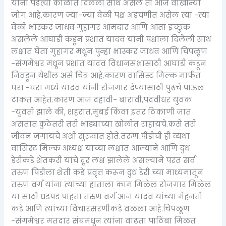
यांना पडत्या काळात दिलेली साथ असेल ती आज वाखान्या
जोग आहे.कारण ज्या-ज्या वेळी पक्ष अडचणीत असेल त्या -त्या
वेळी भास्कर जाधव गुहागर आमदार आणि आता इच्छुक
असलेले आघाडी कडून प्रशांत यादव यांनी पक्षाला दिलेली साथ
लक्षात घेता गुहागर मधून पुन्हा भास्कर जाधव आणि चिपळूण
-संगमेश्वर मधून प्रशांत यादव विधानसभासाठी आघाडी कडून
निवडून येथील असे चित्र आहे.कारण वासिस्ट मिल्क मार्फत
घरा -घरा मध्ये यादव यांनी रोजगार देण्यासाठी पुढचे पाऊल
टाकत आहेत.कारण आज दहावी- बारावी,पदवीधर युवक
-युवती झाले की, शहरात,मुंबई किंवा इतर ठिकाणी जात
असतात.कुठेतरी तरी भाड्याच्या खोलीत राहायचे.कसे तरी
जीवन जगायचे अशी सुरुवात होते.तरुण पीडीची ही व्यथा
वासिस्ट मिल्क अध्यक्ष यांच्या लक्षात आल्याने आणि दुध
डेरीकडे शेतकरी यांचे दूर लक्ष झालेले असल्याने परत सर्व
तरुण पिडीला शेती कडे प्रवृत्त करून दुध डेरी च्या माध्यमातून
तरुण वर्ग यांना त्यांच्या हाताला काम मिळेल रोजगार मिळेल
या साठी धडपड पाहता तरुण वर्ग आज यादव यांच्या मेहनती
कडे आणि त्यांच्या विचारसरणीकडे वळला आहे.चिपळूण
-संगमेश्वर मतदार संघमधून त्यांना वाढता पाठिंबा मिळत