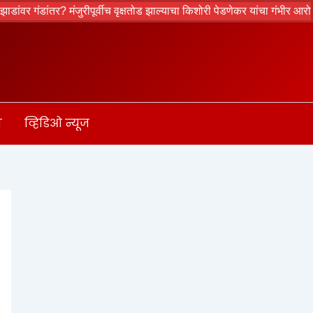
र? मंजुरीपूर्वीच वृक्षतोड झाल्याचा किशोरी पेडणेकर यांचा गंभीर आरोप
क्रांती
ा
व्हिडिओ न्यूज