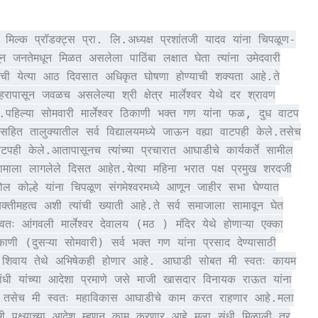
 मिल्क प्रॉडक्ट्स प्रा. लि.अध्यक्ष प्रशांतजी यादव यांना चिपळूण-
न जनतेमधून मिळत असलेला पाठिंबा लक्षात घेता त्यांना उमेदवारी
ंची येत्या आठ दिवसात अधिकृत घोषणा होण्याची शक्यता आहे.ते
शहरापासून जवळच असलेल्या श्री क्षेत्र मार्लेश्वर येथे दर श्रावण
िल्या सोमवारी मार्लेश्वर ठिकाणी भक्त गण यांना फळ, दुध वाटप
 सहित तालुक्यातील सर्व विद्यालयमध्ये जाऊन वह्या वाटपही केले.तसेच
ही केले.आतापासूनच त्यांच्या प्रचारात आघाडीचे कार्यकर्ते सामील
कामाला लागलेले दिसत आहेत.येत्या महिना भरात पक्ष प्रमुख शरदजी
कोल्हे यांना चिपळूण संगमेश्वरमध्ये आणून जाहीर सभा घेण्यात
यक्तीमहत्व अशी त्यांची ख्याती आहे.ते सर्व समाजाला सामावून घेत
 आंगवली मार्लेश्वर देवालय (मठ ) मंदिर येथे होणाऱ्या एक्का
ाणी (दुसऱ्या सोमवारी) सर्व भक्त गण यांना प्रसाद देण्यासाठी
त.शिवाय तेथे अभिषेकही होणार आहे. आघाडी सोबत मी स्वतः कायम
ंधी यांच्या आदेशा प्रमाणे जसे माजी खासदार विनायक राऊत यांना
न तसेच मी स्वतः महाविकास आघाडीचे काम करत राहणार आहे.मला
 पक्ष्याच्या आदेश म्हणून काम करणार आहे.मला संधी मिळाली तर