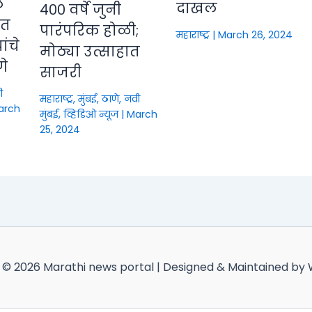
े
दाखल
४०० वर्षे जुनी
ीत
पारंपरिक होळी;
महाराष्ट्र
|
March 26, 2024
ंचे
मोठ्या उत्साहात
णे
साजरी
ी
महाराष्ट्र
,
मुंबई, ठाणे, नवी
arch
मुंबई
,
व्हिडिओ न्यूज
|
March
25, 2024
 © 2026 Marathi news portal | Designed & Maintained by