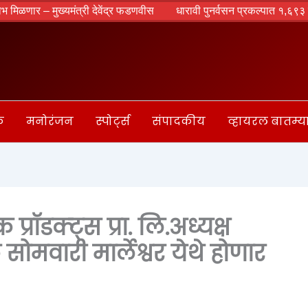
ुख्यमंत्री देवेंद्र फडणवीस
धारावी पुनर्वसन प्रकल्पात १,६९३ झाडांवर गंडांत
क
मनोरंजन
स्पोर्ट्स
संपादकीय
व्हायरल बातम्य
्रॉडक्ट्स प्रा. लि.अध्यक्ष
े सोमवारी मार्लेश्वर येथे होणार