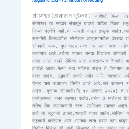
August 10, 2024
/
2 minutes of reading
संगमेश्वर (शांताराम गुडेकर )
वाशिष्ठी मिल्क अँड
संगमेश्वर या मतदार संघातून वाढता पाठिंबा मिळत असू
मिळणे गरजेचे आहे.ते आघाडी कडून इच्छुक आहेत.त्या
रत्नागिरी जिल्ह्यातील संगमेश्वर तालुक्यामधील देवरुख 
सोमवारी फळ, दुध वाटप भक्त गण यांना करत आहेत.पह
करण्यात आले.त्यांच्या मार्फत जनता विद्यालय आंगवली
आशा अंगण वाडी सेविका यांना पावसाळ्यात रेनकोट वाटप
झालेले आहेत.गेल्या सहा महिन्या पासून ते विभागात 
पवार साहेब, उद्धवजी ठाकरे साहेब आणि खासदार अमोल 
येणार असे वातावरण निर्माण झाले आहे.सर्व सामान्य व्
आहेत. दुसऱ्या सोमवारी(दि.१२ ऑगस्ट २०२४) ते स्वतः
कार्यक्रमला हजर राहणार आहेत.तसेच ते मार्लेश्वर ठिक
तसेच सेवा करण्यासाठी स्वतः उपस्थित राहणार आहे
आहे.मी उद्धवजी ठाकरे,शरदजी पवार साहेब,सोनिया गा
सहकार्य करण्यात आले.आमच्या शरद पवार गटा कडू
तिकीट मिलेल की नाही मिळणार तो पक्ष ठरवेल.पण मी