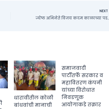
NEX
ज्येष्ठ अभिनेते विजय कदम काळाच्या पडद्याआड; कर
समाजवादी
पार्टीतर्फे सरकार व
महावितरण कंपनी
यांच्या विरोधात
निवडणूक
धारावीतील कोळी
ी
आयोगाकडे तक्रार
बांधवांची मानाची