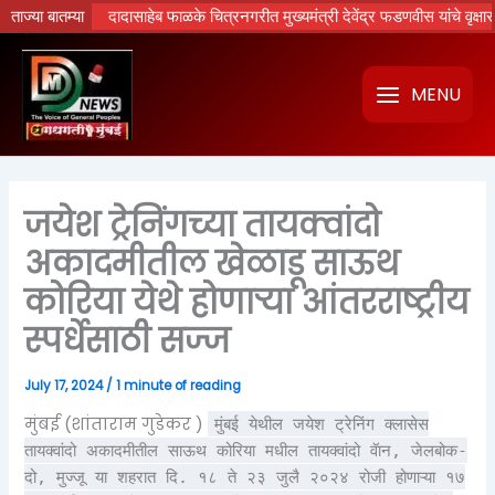
Skip
……….
ताज्या बातम्या
दादासाहेब फाळके चित्रनगरीत मुख्यमंत्री देवेंद्र फडणवीस यांचे वृक्षारोपण; ‘राम
to
content
MENU
जयेश ट्रेनिंगच्या तायक्वांदो
अकादमीतील खेळाडू साऊथ
कोरिया येथे होणाऱ्या आंतरराष्ट्रीय
स्पर्धेसाठी सज्ज
July 17, 2024
/
1 minute of reading
मुंबई (शांताराम गुडेकर )
मुंबई येथील जयेश ट्रेनिंग क्लासेस
तायक्वांदो अकादमीतील साऊथ कोरिया मधील तायक्वांदो वॅान, जेलबोक-
दो, मुज्जू या शहरात दि. १८ ते २३ जुलै २०२४ रोजी होणाऱ्या १७