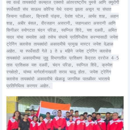
व्या वर्ल्ड तायक्वांदो कल्च्रल एक्सपो आंतरराष्ट्रीय पुमसे आणि क्युरोगी
स्पर्धेसाठी संघ साऊथ कोरिया येथे रवाना झाला असून या संघात
जियाना पडीआर, क्रिशवी पांड्या, देवांश पटेल, आर्यव शाह, अहान
शाह, अबीर बंसल, वीरजहान असरानी, जहानआरा असरानी आणि
सिनीअर वयोगटात चंदन परिडा, स्वप्निल शिंदे, यश दळवी, अमित
यादव यांचा समावेश आहे तसेच संघाचे प्रतिनिधीत्व करण्यासाठी जयेश
ट्रेनिंग क्लासेस तायक्वांदो अकादमीचे प्रमुख मास्टर जयेश वेल्हाळ
आहेत. या स्पर्धेसाठी गेले ३ ते ४ महिने जयेश ट्रेनिंग क्लासेस
तायक्वांदो अकादमीच्या जुहू विभागातील प्रशिक्षण केंद्रात दररोज 4-5
तास प्रशिक्षक यश दळवी, चंदन परिडा, स्वप्निल शिंदे, क्रुपेश
रणक्षेत्रे, यांच्या मार्गदर्शनाखाली सराव चालू होता. जयेश ट्रेनिंग
क्लासेस तायक्वांदो अकादमीचे खेळाडू जागतिक पातळीवर भारताचे
प्रतिनिधित्व करणार आहेत.