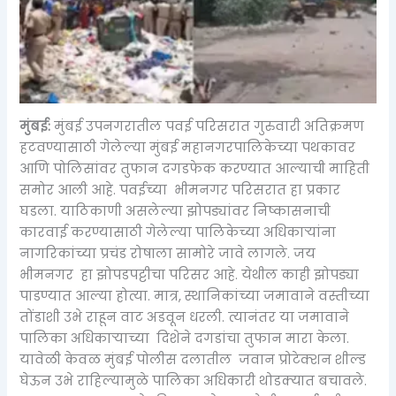
मुंबई:
मुंबई उपनगरातील पवई परिसरात गुरुवारी अतिक्रमण
हटवण्यासाठी गेलेल्या मुंबई महानगरपालिकेच्या पथकावर
आणि पोलिसांवर तुफान दगडफेक करण्यात आल्याची माहिती
समोर आली आहे. पवईच्या भीमनगर परिसरात हा प्रकार
घडला. याठिकाणी असलेल्या झोपड्यांवर निष्कासनाची
कारवाई करण्यासाठी गेलेल्या पालिकेच्या अधिकाऱ्यांना
नागरिकांच्या प्रचंड रोषाला सामोरे जावे लागले. जय
भीमनगर हा झोपडपट्टीचा परिसर आहे. येथील काही झोपड्या
पाडण्यात आल्या होत्या. मात्र, स्थानिकांच्या जमावाने वस्तीच्या
तोंडाशी उभे राहून वाट अडवून धरली. त्यानंतर या जमावाने
पालिका अधिकाऱ्याच्या दिशेने दगडांचा तुफान मारा केला.
यावेळी केवळ मुंबई पोलीस दलातील जवान प्रोटेक्शन शील्ड
घेऊन उभे राहिल्यामुळे पालिका अधिकारी थोडक्यात बचावले.