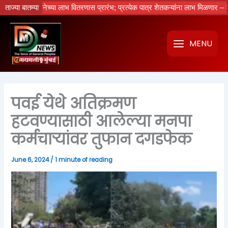
Skip
क्ती योजनेच्या लाभ वितरणास प्रारंभ; प्रत्येक पात्र शेतकऱ्यांना लाभ मिळणार – मुख्यमंत्
ताज्या बातम्या
to
content
MENU
पवई येथे अतिक्रमण
हटवण्यासाठी आलेल्या मनपा
कर्मचाऱ्यांवर तुफान दगडफेक
June 6, 2024
/
1 minute of reading