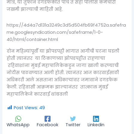
मात्र, या तुफान दगडफेकीत पाच ते सहा पोलीस कर्मचारी
जखमी झाल्याची माहिती आहे.
https://4d4a7d131a3249c3d5d504fb69f4752a.safefra
me.googlesyndication.com/safeframe/1-0-
40/html/container.html
दोन महिन्यांपूर्वी या झोपडपट्टी भागात आगीची घटना घडली
होती त्यानंतर या ठिकाणच्या झोपडपट्टीत राहणाऱ्या
रहिवाशांना मुंबई महापालिकेकडून जागा खाली करण्याची
नोटीस पाठवण्यात आली होती. त्यानंतर आज कारवाईसाठी
अधिकारी आले असताना अधिकाऱ्यांवर जमावाने दगडफेक
केली. रहिवासी आक्रमक झाल्यानंतर तात्काळ मुंबई
महापालिकेने कारवाई थांबवली
Post Views:
49
WhatsApp
Facebook
Twitter
Linkedin